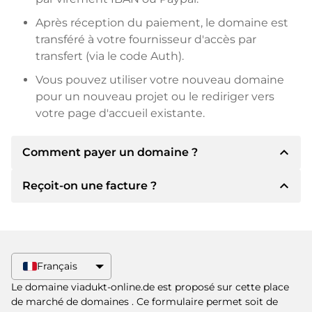
Après réception du paiement, le domaine est
transféré à votre fournisseur d'accès par
transfert (via le code Auth).
Vous pouvez utiliser votre nouveau domaine
pour un nouveau projet ou le rediriger vers
votre page d'accueil existante.
expand_less
Comment payer un domaine ?
expand_less
Reçoit-on une facture ?
Après un accord, le titulaire vous
communiquera les détails du paiement. Le
titulaire vous communiquera alors les détails
Oui, le vendeur vous enverra une facture en
bancaires SEPA et, si vous le souhaitez, vous
bonne et due forme. Si le prix d'achat est plus
proposera Paypal ou d'autres méthodes de
élevé, vous recevrez également un contrat de
Français
paiement.
vente supplémentaire si vous le souhaitez.
Le domaine viadukt-online.de est proposé sur cette place
Veuillez toujours mentionner le nom de
de marché de domaines
. Ce formulaire permet soit de
domaine et le numéro de facture lors du