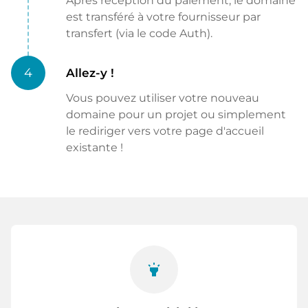
Après réception du paiement, le domaine
est transféré à votre fournisseur par
transfert (via le code Auth).
4
Allez-y !
Vous pouvez utiliser votre nouveau
domaine pour un projet ou simplement
le rediriger vers votre page d'accueil
existante !
highlight