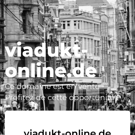
viadukt-
online.de
Ce domaine est en vente -
Profitez de cette opportunité !
viadukt-online.de