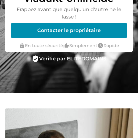
Frappez avant que quelqu'un d'autre ne le
fasse !
Contacter le propriétaire
lock
thumb_up_alt
watch_later
En toute sécurité
Simplement
Rapide
verified_user
Vérifié par ELITEDOMAINS